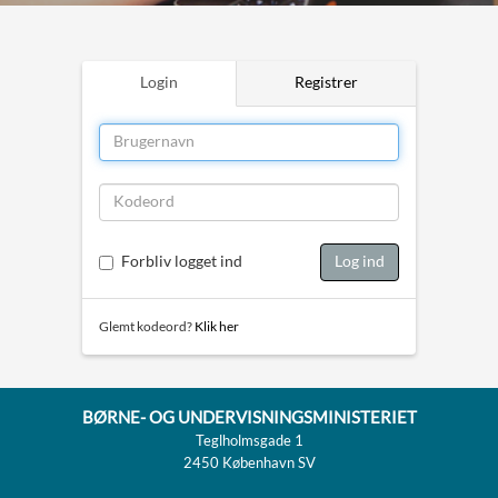
Login
Registrer
Forbliv logget ind
Log ind
Glemt kodeord?
Klik her
BØRNE- OG UNDERVISNINGSMINISTERIET
Teglholmsgade 1
2450 København SV